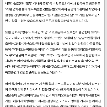
녀전’, ‘솔로몬의 위증’, ‘아내의 유혹’ 등 수많은 드라마에서 활동해 온 최준용은
“이번 영화를 통해 매우 특별한 경험을 했으며 특히 몽골의 아름다운 자연에서
촬영을 진행해 매우 인상적이었다”는 소감을 전했다. '남으로 가는 길'에서 밉지
만 미워할 수 없는 모습으로 또 다른 존재감을 드러낼 것으로 보인다.
또한, 영화 속 ‘명수’의 아내인 ‘지영’ 역으로는 배우 오수정이 출연한다. 드라마
‘금이야 옥이야’, ‘이상한 변호사 우영우’, ‘쇼윈도:여왕의 집’. ‘강남스캔들’ 등에
출연한 그녀는 자신으로 인해 탈북을 결심할 수밖에 없었던 상황과 가족을 죽일
듯이 추격해오는 북한군을 피해가며 그들과의 대립을 통해 긴장감을 더할 예정.
‘니 부모 얼굴이 보고싶다’, ‘오해’, ‘초속5cm’ 등 주로 연극 무대에서 활동한 배우
권남희는 이번 영화에서 가족들과 함께 힘겹게 탈북 하는 과정 속 ‘명수’와 ‘호
성’의 엄마로 든든한 버팀목이 되어줄 것으로 보인다. 그 외에도 배우 이재용이
특별출연해 강렬한 존재감을 선보일 예정이다.
이번 공개된 티저 포스터는 ‘자유를 향해 가는 그들의 기적 같은 이야기’라는 카
피 문구와 함께 광막한 사막의 길을 걸어가는 한 가족의 모습이 작게 보이며 시
선을 끈다. 끝이 보이지 않는 사막 언덕 위에 떠오르는 태양이 마치 자유를 향해
가는 그들에게 희망처럼 느껴지는 감성적인 포스터가 영화를 기다리는 예비 관
람객들의 마음을 울릴 것으로 보인다. 극한의 환경과 감동적인 스토리가 몽골과