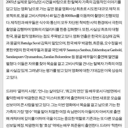
2005년 실제로 일어났던 사건을 바탕으로 한 탈북자 가족의 감동적인 이야기를
담고 있는 영화 '남으로 가는 길'은 몽골 영화사상 최초로 시도된 대규모 제작 프
로젝트로, 몽골 고비사막에서 40 일간 총 8000km를 이동하며 촬영이 진행되었
다. 제작진과 배우들은 식수와 통신이 모두 차단된 척박한 사막 환경에서 극한의
촬영을 감행하며 영화의 리얼리티를 한층 강화했다. 또한, 사실상 최초의 대형
한국, 몽골 합작 영화라는 점도 주목받고 있다. 영화 연출은 한국의 김상래 감독
과 몽골의 Battulga Suvid 감독이 맡았으며, 한국 배우 박광현, 최준용, 오수정을 비
롯한 9명의 한국 배우들과 몽골 국민 배우 Sarantuya Sambuu, Erkhembayar Ganbold,
Samdanpurev Oyunsambuu, Zamilan Bolorerdene 등 몽골 배우들이 출연해 열연을
펼쳤다. 이들은 자유를 찾아 목숨을 걸고 고비사막을 건너는 탈북자 가족의 여정
을 사실감 있게 그려냈다는 평가를 받고 있어 영화에 대한 기대감은 더욱 상승되
고 있다.
드라마 ‘끝까지 사랑’, ‘언니는 살아있다’, ‘최고의 연인’ 등 배우로서 다방면에서
활약한 배우 박광현은 최근 ‘미스터트롯3’에 출연하며 다시 한번 새로운 모습을
선보이며 큰 사랑을 받고 있다. 그는 이번 영화에서 목숨을 걸고 남으로 가는 한
가족의 가장 ‘명수’ 역을 맡아 처절한 여정 속 남편이자 아들이자 아버지로 출연
해 캐릭터에 깊이를 더하며 극을 이끄는 중요한 역할로 기존과는 또 다른 모습을
선보일 예정. 박광현의 형 ‘호성’ 역에는 배우 최준용이 출연한다. 드라마 ‘착한마