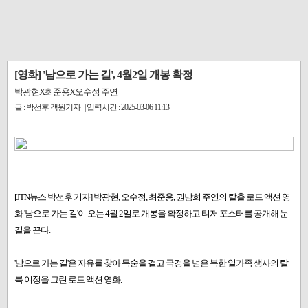
[영화] '남으로 가는 길', 4월2일 개봉 확정
박광현X최준용X오수정 주연
글 : 박선후 객원기자 | 입력시간 : 2025-03-06 11:13
[JTN뉴스 박선후 기자] 박광현, 오수정, 최준용, 권남희 주연의 탈출 로드 액션 영
화 '남으로 가는 길'이 오는 4월 2일로 개봉을 확정하고 티저 포스터를 공개해 눈
길을 끈다.
'남으로 가는 길'은 자유를 찾아 목숨을 걸고 국경을 넘은 북한 일가족 생사의 탈
북 여정을 그린 로드 액션 영화.