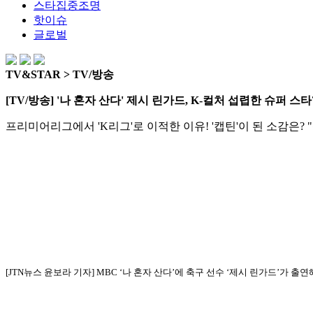
스타집중조명
핫이슈
글로벌
TV&STAR > TV/방송
[TV/방송] '나 혼자 산다' 제시 린가드, K-컬처 섭렵한 슈퍼 스타
프리미어리그에서 'K리그'로 이적한 이유! '캡틴'이 된 소감은? 
[JTN뉴스 윤보라 기자] MBC ‘나 혼자 산다’에 축구 선수 ‘제시 린가드’가 