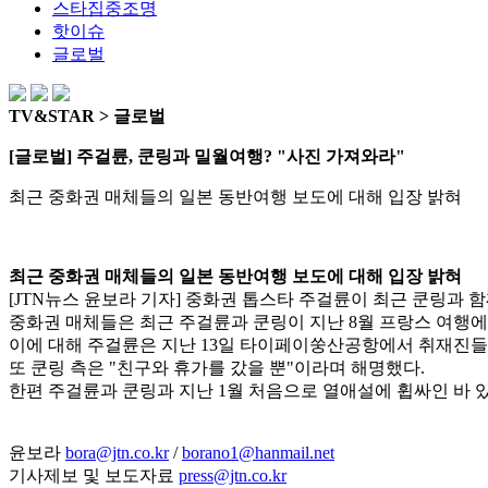
스타집중조명
핫이슈
글로벌
TV&STAR > 글로벌
[글로벌] 주걸륜, 쿤링과 밀월여행? "사진 가져와라"
최근 중화권 매체들의 일본 동반여행 보도에 대해 입장 밝혀
최근 중화권 매체들의 일본 동반여행 보도에 대해 입장 밝혀
[JTN뉴스 윤보라 기자] 중화권 톱스타 주걸륜이 최근 쿤링과 
중화권 매체들은 최근 주걸륜과 쿤링이 지난 8월 프랑스 여행에
이에 대해 주걸륜은 지난 13일 타이페이쑹산공항에서 취재진들에
또 쿤링 측은 "친구와 휴가를 갔을 뿐"이라며 해명했다.
한편 주걸륜과 쿤링과 지난 1월 처음으로 열애설에 휩싸인 바 
윤보라
bora@jtn.co.kr
/
borano1@hanmail.net
기사제보 및 보도자료
press@jtn.co.kr