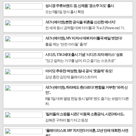
성시경 주류브랜드 경, 신제품 '경소주 51도' 출시
오는 9월1일 정식 출시 확정
AEN (에이엔),뻔한 공식을 뒤흔들 신선한 에너지!
전 세계 동시 공략할 데뷔 타이틀곡 ‘X to Z (Next to me)’ 기..
AEN (에이엔), MV 티저서 데뷔 타이틀곡 베일 벗었다!
틀을 깨는 ‘반전 아이돌’ 출격!
시디즈, T50 2세대 출시 기념 ‘시디즈 의자 레이스’ 성료
“앉고 일하는 가구를 넘어, 타고 즐기는 스포츠로”
아이딧 추유찬·박성현, 팀내 공식 ‘웃음캐’ 듀오!
감성 충만 김민재 플레이리스트까지
AEN (에이엔), 하라메도 色다르다! 뻔함을 거부한 ‘파격 신
인’..
8월 5일 데뷔 앨범 한일 동시 발매! 팬도 즐기는 보법이 다른
하..
'킬러들의 쇼핑몰 시즌2' 이동욱 소환공식, 시즌2에서도..
김혜준 구하러 헬기 타고 등장
‘플레이리스트 109’ 차지연X이석훈, 22년 만에 재회한 사연
은?..