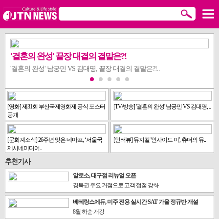
'결혼의 완성' 끝장 대결의 결말은?!
'결혼의 완성' 남궁민 VS 김대명, 끝장 대결의 결말은?!..
[영화] 제31회 부산국제영화제 공식 포스터
[TV/방송] '결혼의 완성' 남궁민 VS 김대명, ..
공개
[문화계소식] 26주년 맞은 네마프, ‘서울국
[인터뷰] 뮤지컬 '인사이드 미', 츄더의 뮤..
제시네미디어..
추천기사
알로소, 대구점 리뉴얼 오픈
경북권 주요 거점으로 고객 접점 강화
베테랑스에듀, 미주 전용 실시간 SAT 가을 정규반 개설
8월 하순 개강