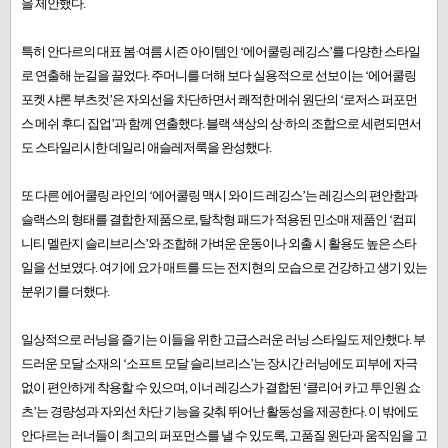
을 제안했다.
특히 안다르의 대표 봄·여름 시즌 아이템인 ‘에어쿨링 레깅스’를 다양한 스타일
로 연출해 눈길을 끌었다. 주머니를 더해 보다 실용적으로 선보이는 ‘에어쿨링
포켓 샤론 부츠컷’은 자외선을 차단하면서 쾌적한 메쉬 원단의 ‘로저스 퍼포먼
스 메쉬 후디 집업’과 함께 연출했다. 블랙 색상의 상·하의 조합으로 세련되면서
도 스타일리시한 데일리 애슬레저룩을 완성했다.
또 다른 에어쿨링 라인의 ‘에어쿨링 맥시 와이드 레깅스’는 레깅스의 편안함과
슬랙스의 형태를 결합한 제품으로, 탈착형 패드가 적용된 민소매 제품인 ‘컴피
니티 멜란지 슬리브리스’와 조합해 가벼운 운동이나 외출 시 활용도 높은 스타
일을 선보였다. 여기에 요가 매트를 드는 전지현의 모습으로 건강하고 생기 있는
분위기를 더했다.
일상적으로 러닝을 즐기는 이들을 위한 고급스러운 러닝 스타일도 제안했다. 부
드러운 모달 소재의 ‘소프트 모달 슬리브리스’는 장시간 러닝에도 피부에 자극
없이 편안하게 착용할 수 있으며, 이너 레깅스가 결합된 ‘클리어 카고 투인원 쇼
츠’는 경량성과 자외선 차단 기능을 갖춰 뛰어난 활동성을 제공한다. 이 밖에도
안다르는 러너들이 최고의 퍼포먼스를 낼 수 있도록, 고품질 원단과 움직임을 고